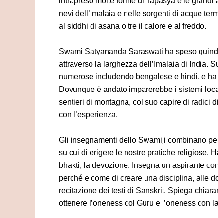
intrapreso molte forme di Tapasya e le grandi a
nevi dell’Imalaia e nelle sorgenti di acque ter
al siddhi di asana oltre il calore e al freddo.
Swami Satyananda Saraswati ha speso quindi
attraverso la larghezza dell’Imalaia di India. 
numerose includendo bengalese e hindi, e ha 
Dovunque è andato imparerebbe i sistemi loca
sentieri di montagna, col suo capire di radici d
con l’esperienza.
Gli insegnamenti dello Swamiji combinano per 
su cui di erigere le nostre pratiche religiose. H
bhakti, la devozione. Insegna un aspirante co
perché e come di creare una disciplina, alle 
recitazione dei testi di Sanskrit. Spiega chi
ottenere l’oneness col Guru e l’oneness con l