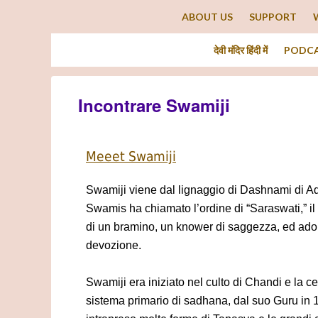
ABOUT US
SUPPORT
देवी मंदिर हिंदी में
PODC
Incontrare Swamiji
Meeet Swamiji
Swamiji viene dal lignaggio di Dashnami di Ad
Swamis ha chiamato l’ordine di “Saraswati,” il
di un bramino, un knower di saggezza, ed ad
devozione.
Swamiji era iniziato nel culto di Chandi e la ce
sistema primario di sadhana, dal suo Guru in 1