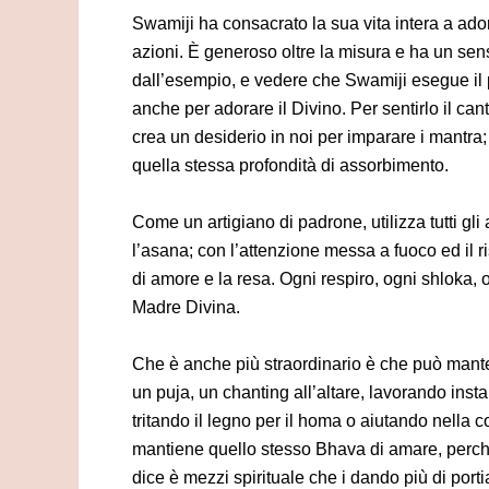
Swamiji ha consacrato la sua vita intera a adorar
azioni. È generoso oltre la misura e ha un sen
dall’esempio, e vedere che Swamiji esegue il 
anche per adorare il Divino. Per sentirlo il can
crea un desiderio in noi per imparare i mantra
quella stessa profondità di assorbimento.
Come un artigiano di padrone, utilizza tutti gli 
l’asana; con l’attenzione messa a fuoco ed il ri
di amore e la resa. Ogni respiro, ogni shloka, o
Madre Divina.
Che è anche più straordinario è che può mante
un puja, un chanting all’altare, lavorando inst
tritando il legno per il homa o aiutando nella
mantiene quello stesso Bhava di amare, perché
dice è mezzi spirituale che i dando più di port