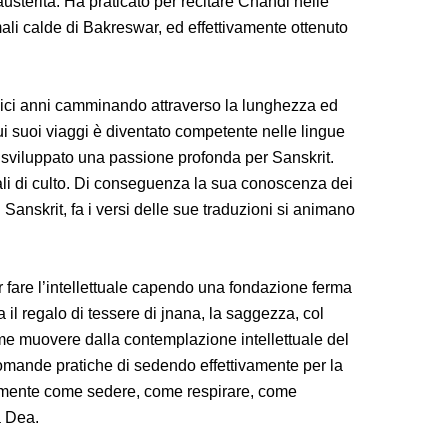
usterità. Ha praticato per recitare Chandi nelle
mali calde di Bakreswar, ed effettivamente ottenuto
ci anni camminando attraverso la lunghezza ed
Sui suoi viaggi è diventato competente nelle lingue
sviluppato una passione profonda per Sanskrit.
li di culto. Di conseguenza la sua conoscenza dei
i Sanskrit, fa i versi delle sue traduzioni si animano
fare l’intellettuale capendo una fondazione ferma
a il regalo di tessere di jnana, la saggezza, col
me muovere dalla contemplazione intellettuale del
domande pratiche di sedendo effettivamente per la
aramente come sedere, come respirare, come
a Dea.